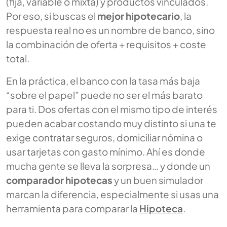
(fija, variable o mixta) y productos vinculados.
Por eso, si buscas el
mejor hipotecario
, la
respuesta real no es un nombre de banco, sino
la combinación de oferta + requisitos + coste
total.
En la práctica, el banco con la tasa más baja
“sobre el papel” puede no ser el más barato
para ti. Dos ofertas con el mismo tipo de interés
pueden acabar costando muy distinto si una te
exige contratar seguros, domiciliar nómina o
usar tarjetas con gasto mínimo. Ahí es donde
mucha gente se lleva la sorpresa… y donde un
comparador hipotecas
y un buen simulador
marcan la diferencia, especialmente si usas una
herramienta para comparar la
Hipoteca
.