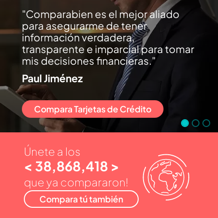
Comparabien es el mejor aliado
para asegurarme de tener
información verdadera,
transparente e imparcial para tomar
mis decisiones financieras.
Paul Jiménez
Compara Tarjetas de Crédito
Únete a los
< 38,868,418 >
que ya compararon!
Compara tú también