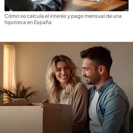
Encuentra la
hipoteca
que
más te conviene
Cómo se calcula el interés y pago mensual de una
hipoteca en España