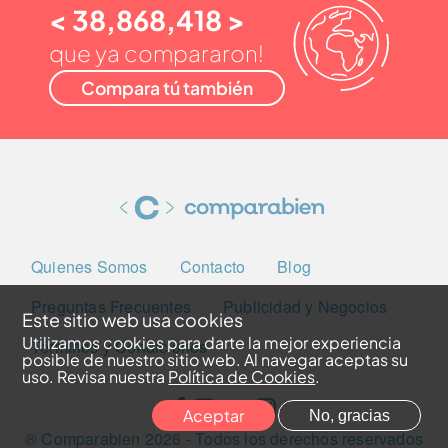
< 38,868,418 >
que ya compararon!
Compara tú también
Quienes Somos
Contacto
Blog
Preguntas Frecuentes
Publicidad y Negocios
Este sitio web usa cookies
Utilizamos cookies para darte la mejor experiencia
Términos y Condiciones
posible de nuestro sitio web. Al navegar aceptas su
uso. Revisa nuestra
Política de Cookies
.
Aceptar
No, gracias
® Comparabien
2026
- Todos los derechos reservados