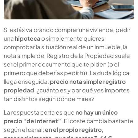
Si estás valorando comprar una vivienda, pedir
una
hipoteca
o simplemente quieres
comprobar la situación real de un inmueble, la
nota simple del Registro de la Propiedad suele
ser el primer documento que te piden (o el
primero que deberías pedir tú). La duda lógica
llega enseguida:
precio nota simple registro
propiedad
, ¿cuánto es y por qué ves importes
tan distintos según dónde mires?
La respuesta corta es que
no hay un único
precio “de internet”
. El coste cambia bastante
según el canal:
en el propio registro,