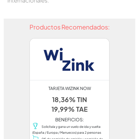
internacionales.
Productos Recomendados:
TARJETA WIZINK NOW
18,36% TIN
19,99% TAE
BENEFICIOS:
Solicítala y gana un vuelo de ida y vuelta
(España / Europa / Marruecos) para 2 personas
0€ de comisión de emisión y comisión de