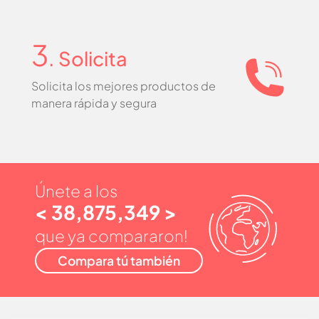
3
. Solicita
Solicita los mejores productos de
manera rápida y segura
Únete a los
< 38,875,349 >
que ya compararon!
Compara tú también