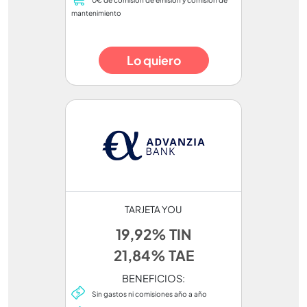
mantenimiento
Lo quiero
TARJETA YOU
19,92% TIN
21,84% TAE
BENEFICIOS:
Sin gastos ni comisiones año a año