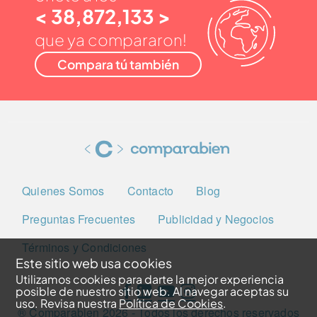
< 38,872,133 >
que ya compararon!
Compara tú también
Quienes Somos
Contacto
Blog
Preguntas Frecuentes
Publicidad y Negocios
Términos y Condiciones
Este sitio web usa cookies
Utilizamos cookies para darte la mejor experiencia
posible de nuestro sitio web. Al navegar aceptas su
uso. Revisa nuestra
Política de Cookies
.
® Comparabien
2026
- Todos los derechos reservados