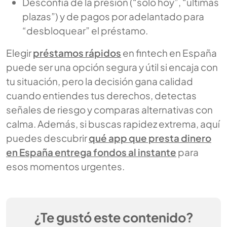
Desconfía de la presión (“solo hoy”, “últimas
plazas”) y de pagos por adelantado para
“desbloquear” el préstamo.
Elegir
préstamos rápidos
en fintech en España
puede ser una opción segura y útil si encaja con
tu situación, pero la decisión gana calidad
cuando entiendes tus derechos, detectas
señales de riesgo y comparas alternativas con
calma. Además, si buscas rapidez extrema, aquí
puedes descubrir
qué app que presta dinero
en España entrega fondos al instante
para
esos momentos urgentes.
¿Te gustó este contenido?