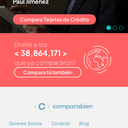
Paul Jiménez
Compara Tarjetas de Crédito
Únete a los
< 38,864,171 >
que ya compararon!
Compara tú también
Quienes Somos
Contacto
Blog