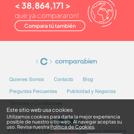
< 38,864,171 >
que ya compararon!
Compara tú también
Quienes Somos
Contacto
Blog
Preguntas Frecuentes
Publicidad y Negocios
Términos y Condiciones
Este sitio web usa cookies
Utilizamos cookies para darte la mejor experiencia
posible de nuestro sitio web. Al navegar aceptas su
uso. Revisa nuestra
Política de Cookies
.
® Comparabien
2026
- Todos los derechos reservados