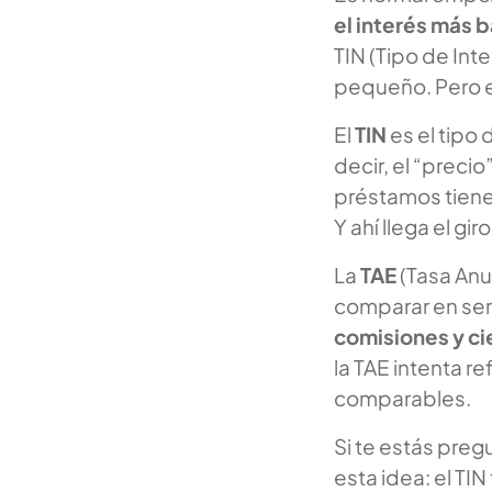
el interés más 
TIN (Tipo de Int
pequeño. Pero el
El
TIN
es el tipo 
decir, el “precio
préstamos tiene
Y ahí llega el gi
La
TAE
(Tasa Anu
comparar en ser
comisiones y ci
la TAE intenta r
comparables.
Si te estás pre
esta idea: el TIN