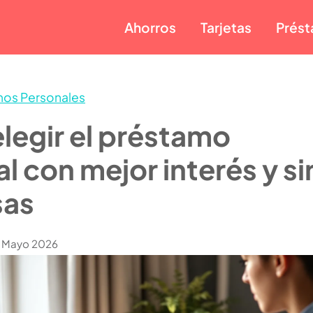
Ahorros
Tarjetas
Prés
mos Personales
legir el préstamo
l con mejor interés y si
sas
e Mayo 2026