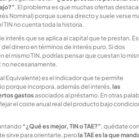
bajo?”
. El problema es que muchas ofertas destaca
erés Nominal) porque suena directo y suele verse m
 TIN no cuenta toda la historia.
de interés que se aplica al capital que te prestan. Es
” del dinero en términos de interés puro. Si dos
n el mismo TIN, podrías pensar que cuestan lo mis
ro: no necesariamente.
al Equivalente) es el indicador que te permite
io porque incorpora, además del interés,
las
ertos gastos
asociados al préstamo. En otras palab
eflejar el coste anual real del producto bajo condici
guntando
“¿Qué es mejor, TIN o TAE?”
, quédate co
 te sirve para orientarte, pero
la TAE es la que mand