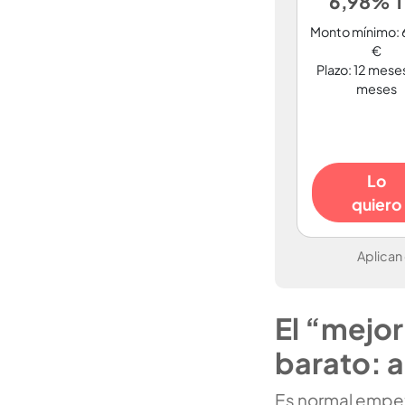
6,98% T
Monto mínimo:
€
Plazo: 12 mese
meses
Lo
quiero
Aplican
El “mejor
barato: a
Es normal empe