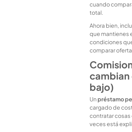
cuando compara
total.
Ahora bien, incl
que mantienes e
condiciones que
comparar ofertas
Comision
cambian e
bajo)
Un
préstamo per
cargado de coste
contratar cosas
veces está expli