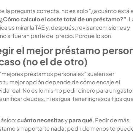
te la pregunta correcta, no es solo “¿a cuánto está e
¿Cómo calculo el coste total de un préstamo?”
. L
ca es mirar la TAE y, después, revisar comisiones y
 si fueran parte del precio. Porque lo son.
gir el mejor préstamo perso
caso (no el de otro)
 “mejores préstamos personales” suelen ser
o tu mejor opción depende de cómo encaje el
ida real. No es lo mismo pedir dinero para un gasto
 unificar deudas, ni es igual tener ingresos fijos qu
básico:
cuánto necesitas
y
para qué
. Pedir de más
stamo sin aportarte nada; pedir de menos te pued