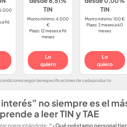
IN
desde 8,51%
desde 0,00%
TIN
TIN
 6.000
Monto mínimo: 4.000
Monto mínimo: 100 €
s a 96
€
Plazo: 3 meses a 60
Plazo: 12 meses a 96
meses
meses
Lo
Lo
quiero
quiero
 condiciones según las especificaciones de cada producto
 interés” no siempre es el má
prende a leer TIN y TAE
zar preguntándote:
“¿Qué préstamo personal tie