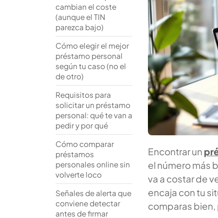
cambian el coste
(aunque el TIN
parezca bajo)
Cómo elegir el mejor
préstamo personal
según tu caso (no el
de otro)
Requisitos para
solicitar un préstamo
personal: qué te van a
pedir y por qué
Cómo comparar
Encontrar un
pré
préstamos
el número más b
personales online sin
volverte loco
va a costar de v
encaja con tu si
Señales de alerta que
conviene detectar
comparas bien, p
antes de firmar