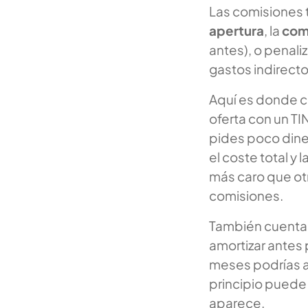
Las comisiones t
apertura
, la
comi
antes), o penal
gastos indirecto
Aquí es donde co
oferta con un TI
pides poco dine
el coste total y 
más caro que otr
comisiones.
También cuenta
amortizar antes
meses podrías a
principio puede 
aparece.