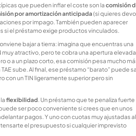
ípicas que pueden inflar el coste son la
comisión 
sión por amortización anticipada
(si quieres devo
izaciones por impago. También pueden aparecer
s si el préstamo exige productos vinculados.
nviene bajar a tierra: imagina que encuentras una
N muy atractivo, pero te cobra una apertura elevada.
ro o a un plazo corto, esa comisión pesa mucho má
la TAE sube. Al final, ese préstamo “barato” puede sa
o con un TIN ligeramente superior pero sin
 la
flexibilidad
. Un préstamo que te penaliza fuerte
 puede ser poco conveniente si crees que en unos
delantar pagos. Y uno con cuotas muy ajustadas al
tensarte el presupuesto si cualquier imprevisto