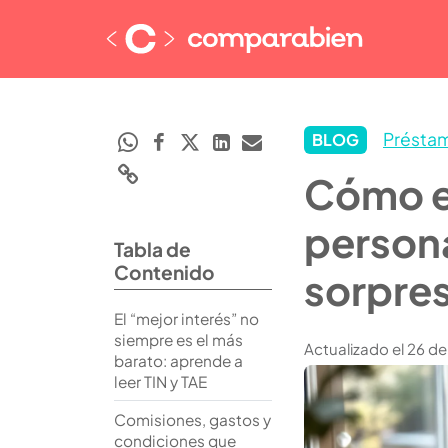
Présta
BLOG
Cómo e
persona
Tabla de
Contenido
sorpre
El “mejor interés” no
siempre es el más
Actualizado el 26 d
barato: aprende a
leer TIN y TAE
Comisiones, gastos y
condiciones que