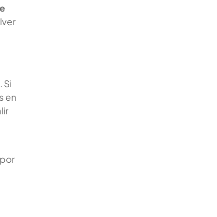
de
lver
 Si
s en
lir
 por