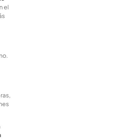
n el
ás
mo.
ras,
ones
n
a