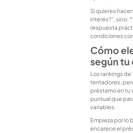
Si quieres hacer
interés?”, sino:
“
respuesta prácti
condiciones como
Cómo ele
según tu 
Los rankings de
tentadores, per
préstamo en tu v
puntual que para
variables.
Empieza por lo 
encarece el pré