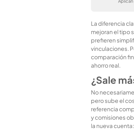
Aplican
La diferencia cl
mejoran el tipo 
prefieren simpli
vinculaciones. Po
comparación fina
ahorro real.
¿Sale má
No necesariament
pero sube el cost
referencia compa
y comisiones ob
la nueva cuenta