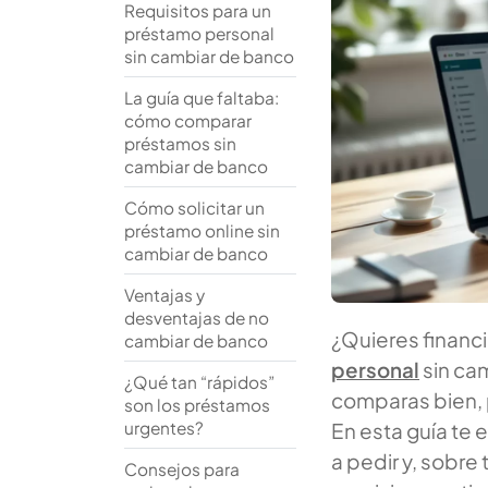
Requisitos para un
préstamo personal
sin cambiar de banco
La guía que faltaba:
cómo comparar
préstamos sin
cambiar de banco
Cómo solicitar un
préstamo online sin
cambiar de banco
Ventajas y
desventajas de no
¿Quieres financi
cambiar de banco
personal
sin cam
¿Qué tan “rápidos”
comparas bien, 
son los préstamos
urgentes?
En esta guía te 
a pedir y, sobr
Consejos para