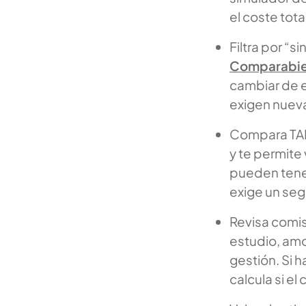
el coste total
Filtra por “
Comparabi
cambiar de e
exigen nueva
Compara TAE 
y te permite
pueden tener
exige un seg
Revisa comis
estudio, amor
gestión. Si 
calcula si e