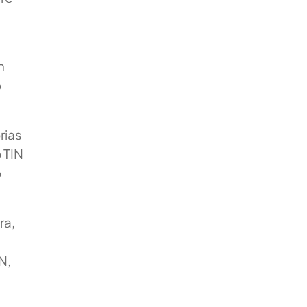
n
o
rias
 TIN
o
ra,
N,