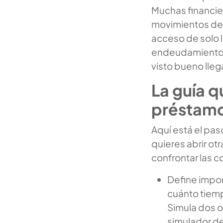
Muchas financie
movimientos de 
acceso de solo l
endeudamiento e
visto bueno lleg
La guía 
préstamo
Aquí está el pas
quieres abrir otr
confrontar las 
Define impor
cuánto tiem
Simula dos o
simulador de