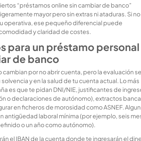
 ciertos “préstamos online sin cambiar de banco”
ligeramente mayor pero sin extras ni ataduras. Si no
tu operativa, ese pequeño diferencial puede
comodidad y claridad de costes.
os para un préstamo personal
iar de banco
o cambian por no abrir cuenta, pero la evaluación s
 solvencia y en la salud de tu cuenta actual. Lo más
ña es que te pidan DNI/NIE, justificantes de ingre
ón o declaraciones de autónomo), extractos banca
figurar en ficheros de morosidad como ASNEF. Algu
n antigüedad laboral mínima (por ejemplo, seis m
definido o un año como autónomo).
án el IBAN de la cuenta donde te ingresarán el dine