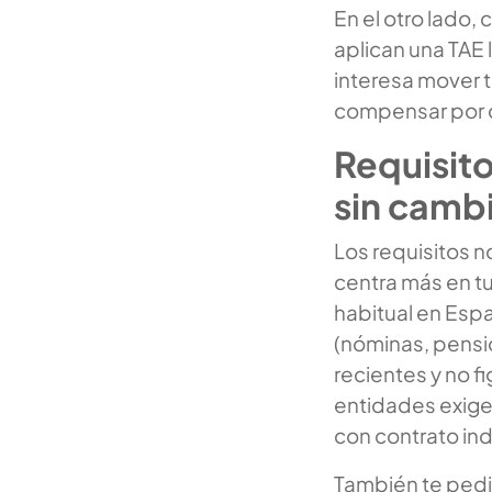
En el otro lado,
aplican una TAE 
interesa mover 
compensar por 
Requisit
sin camb
Los requisitos n
centra más en tu
habitual en Espa
(nóminas, pensi
recientes y no 
entidades exige
con contrato in
También te pedir