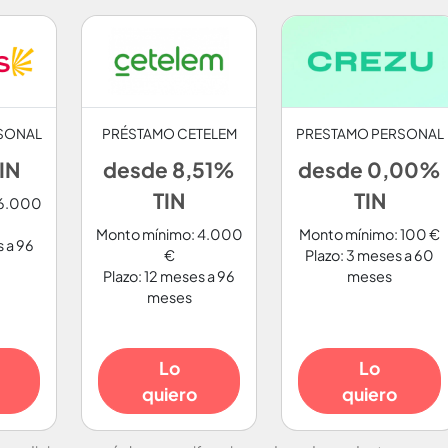
SONAL
PRÉSTAMO CETELEM
PRESTAMO PERSONAL
IN
desde 8,51%
desde 0,00%
TIN
TIN
 6.000
Monto mínimo: 4.000
Monto mínimo: 100 €
s a 96
€
Plazo: 3 meses a 60
Plazo: 12 meses a 96
meses
meses
Lo
Lo
quiero
quiero