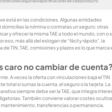
 condiciones según las especificaciones de cada producto
ave está en las condiciones. Algunas entidades
si domicilias la nómina o contratas un seguro; otras
ficar y ofrecer la misma TAE a todo el mundo, con o s
r eso, más allá del eslogan de “fácil y rápido”, la
 de TIN, TAE, comisiones y plazos es lo que marca 
s caro no cambiar de cuenta
e. A veces la oferta con vinculaciones baja el TIN
e total si sumas la cuenta, el seguro o la tarjeta. La
rativa siempre debe ser la TAE, que integra inter
ligatorias. También conviene valorar costes oculto
: mantenimiento, transferencias o permanencia.