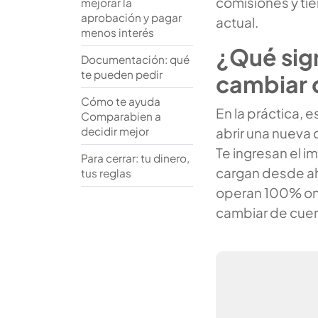
comisiones y ti
mejorar la
aprobación y pagar
actual.
menos interés
¿Qué sign
Documentación: qué
te pueden pedir
cambiar 
Cómo te ayuda
En la práctica, e
Comparabien a
decidir mejor
abrir una nueva 
Te ingresan el i
Para cerrar: tu dinero,
cargan desde ahí
tus reglas
operan 100% onl
cambiar de cuen