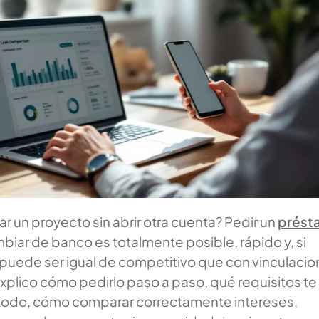
ar un proyecto sin abrir otra cuenta? Pedir un
prést
biar de banco es totalmente posible, rápido y, si
puede ser igual de competitivo que con vinculacio
explico cómo pedirlo paso a paso, qué requisitos te
e todo, cómo comparar correctamente intereses,