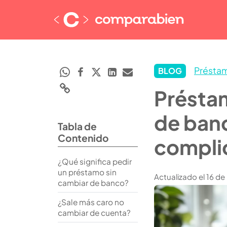
Présta
BLOG
Préstam
de banc
Tabla de
Contenido
compli
¿Qué significa pedir
un préstamo sin
Actualizado el 16 d
cambiar de banco?
¿Sale más caro no
cambiar de cuenta?