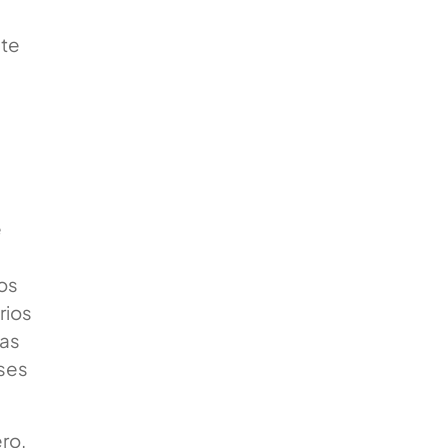
 te
e
sos
rios
nas
eses
ro.