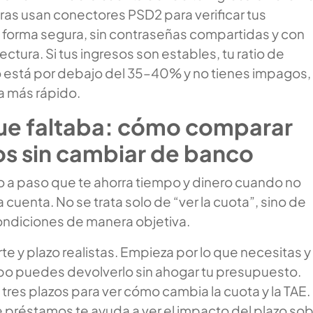
ras usan conectores PSD2 para verificar tus
forma segura, sin contraseñas compartidas y con
ectura. Si tus ingresos son estables, tu ratio de
stá por debajo del 35–40% y no tienes impagos, 
a más rápido.
que faltaba: cómo comparar
s sin cambiar de banco
o a paso que te ahorra tiempo y dinero cuando no
a cuenta. No se trata solo de “ver la cuota”, sino de
condiciones de manera objetiva.
te y plazo realistas. Empieza por lo que necesitas y
po puedes devolverlo sin ahogar tu presupuesto.
 tres plazos para ver cómo cambia la cuota y la TAE.
 préstamos te ayuda a ver el impacto del plazo so