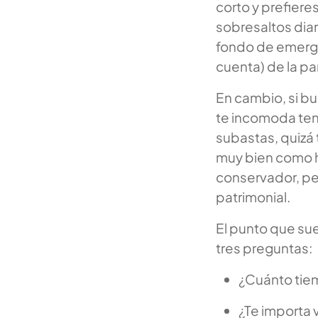
corto y prefiere
sobresaltos diar
fondo de emergen
cuenta) de la pa
En cambio, si bu
te incomoda ten
subastas, quizá 
muy bien como 
conservador, per
patrimonial.
El punto que sue
tres preguntas:
¿Cuánto tiem
¿Te importa 