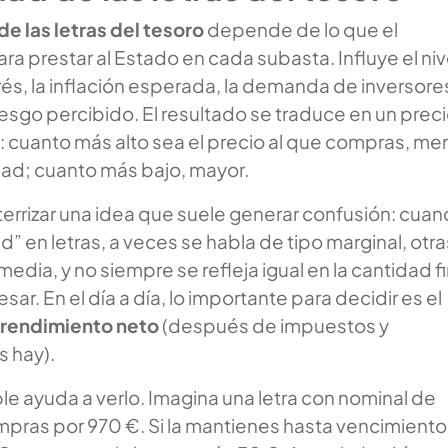
de las letras del tesoro
depende de lo que el
ra prestar al Estado en cada subasta. Influye el niv
rés, la inflación esperada, la demanda de inversore
iesgo percibido. El resultado se traduce en un prec
: cuanto más alto sea el precio al que compras, me
idad; cuanto más bajo, mayor.
errizar una idea que suele generar confusión: cua
d” en letras, a veces se habla de tipo marginal, otra
edia, y no siempre se refleja igual en la cantidad fi
esar. En el día a día, lo importante para decidir es el
 rendimiento neto
(después de impuestos y
s hay).
e ayuda a verlo. Imagina una letra con nominal de
pras por 970 €. Si la mantienes hasta vencimiento