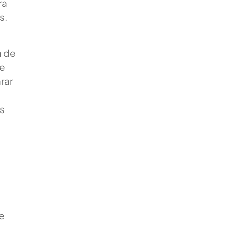
ra
s.
a de
te
rar
es
e