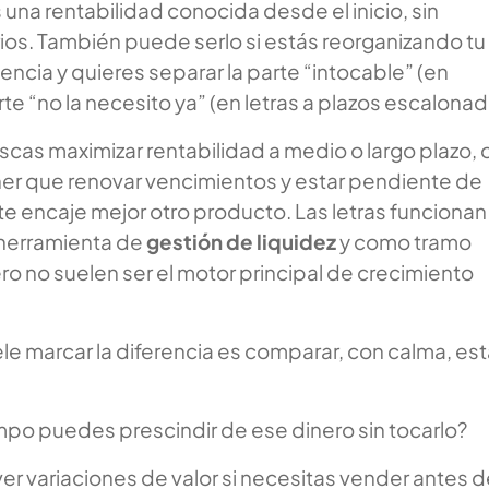
s una rentabilidad conocida desde el inicio, sin
ios. También puede serlo si estás reorganizando tu
cia y quieres separar la parte “intocable” (en
rte “no la necesito ya” (en letras a plazos escalonad
scas maximizar rentabilidad a medio o largo plazo, o
er que renovar vencimientos y estar pendiente de
te encaje mejor otro producto. Las letras funcionan
herramienta de
gestión de liquidez
y como tramo
o no suelen ser el motor principal de crecimiento
le marcar la diferencia es comparar, con calma, es
po puedes prescindir de ese dinero sin tocarlo?
ver variaciones de valor si necesitas vender antes d