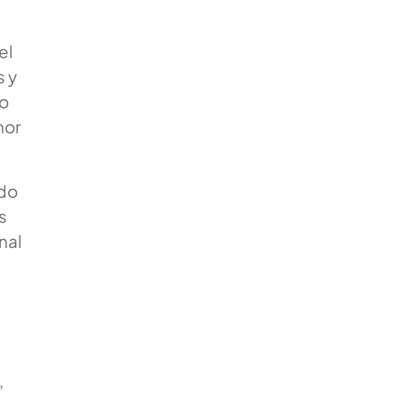
el
s y
io
nor
ndo
s
nal
,