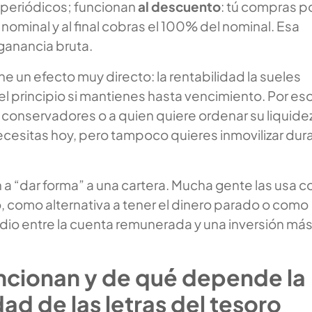
periódicos; funcionan
al descuento
: tú compras p
 nominal y al final cobras el 100% del nominal. Esa
 ganancia bruta.
ne un efecto muy directo: la rentabilidad la sueles
l principio si mantienes hasta vencimiento. Por es
s conservadores o a quien quiere ordenar su liquide
ecesitas hoy, pero tampoco quieres inmovilizar dur
a “dar forma” a una cartera. Mucha gente las usa 
, como alternativa a tener el dinero parado o como
dio entre la cuenta remunerada y una inversión má
cionan y de qué depende la
dad de las letras del tesoro