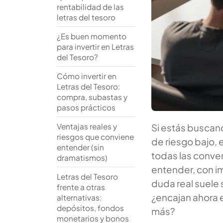
rentabilidad de las
letras del tesoro
¿Es buen momento
para invertir en Letras
del Tesoro?
Cómo invertir en
Letras del Tesoro:
compra, subastas y
pasos prácticos
Ventajas reales y
Si estás buscand
riesgos que conviene
de riesgo bajo, 
entender (sin
todas las conve
dramatismos)
entender, con i
Letras del Tesoro
duda real suele 
frente a otras
¿encajan ahora 
alternativas:
depósitos, fondos
más?
monetarios y bonos