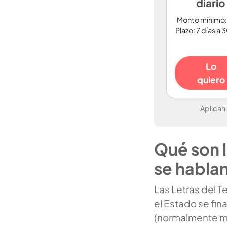
diario
Monto mínimo:
Plazo: 7 días a 
Lo
quiero
Aplican
Qué son l
se hablan
Las Letras del T
el Estado se fi
(normalmente mes