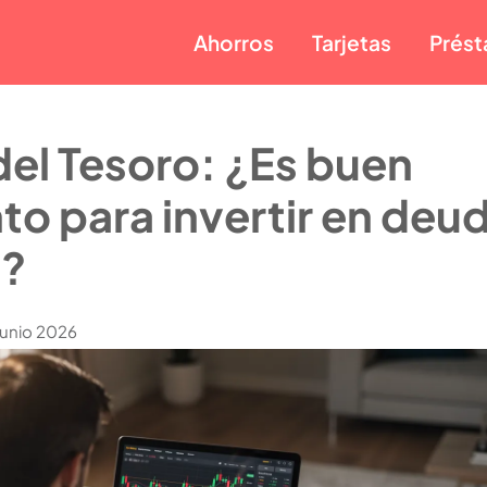
Ahorros
Tarjetas
Prés
del Tesoro: ¿Es buen
o para invertir en deu
a?
Junio 2026