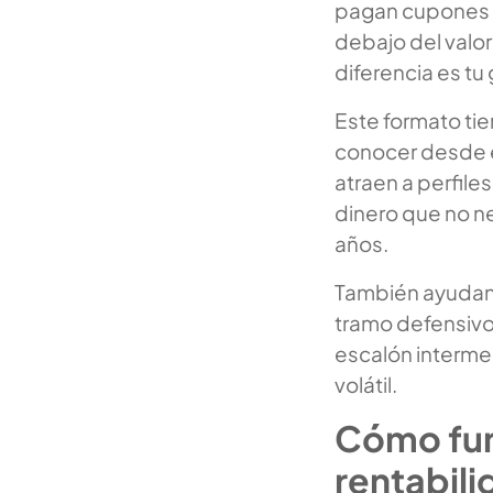
pagan cupones 
debajo del valor
diferencia es tu
Este formato tie
conocer desde e
atraen a perfile
dinero que no n
años.
También ayudan 
tramo defensivo
escalón interme
volátil.
Cómo fun
rentabili