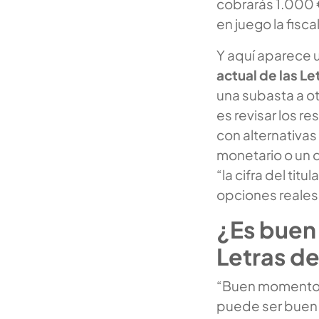
cobrarás 1.000 €
en juego la fisc
Y aquí aparece
actual de las Le
una subasta a ot
es revisar los r
con alternativas
monetario o un d
“la cifra del tit
opciones reales
¿Es buen
Letras de
“Buen momento” 
puede ser buen 