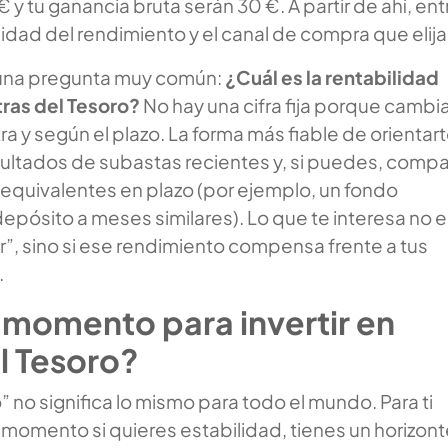
 y tu ganancia bruta serán 30 €. A partir de ahí, ent
alidad del rendimiento y el canal de compra que elija
 una pregunta muy común:
¿Cuál es la rentabilidad
tras del Tesoro?
No hay una cifra fija porque cambi
ra y según el plazo. La forma más fiable de orientar
esultados de subastas recientes y, si puedes, compa
 equivalentes en plazo (por ejemplo, un fondo
epósito a meses similares). Lo que te interesa no 
ular”, sino si ese rendimiento compensa frente a tus
.
 momento para invertir en
l Tesoro?
no significa lo mismo para todo el mundo. Para ti
momento si quieres estabilidad, tienes un horizont