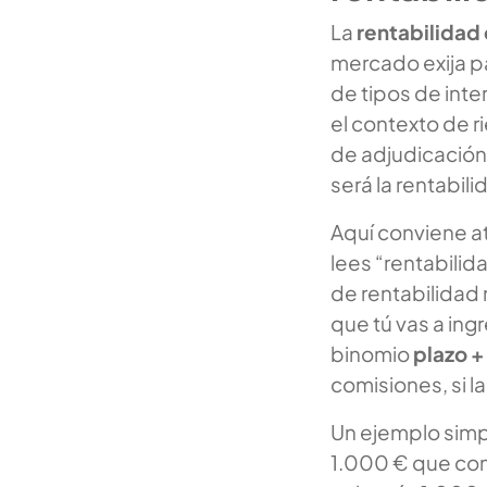
La
rentabilidad 
mercado exija pa
de tipos de inte
el contexto de r
de adjudicación
será la rentabil
Aquí conviene at
lees “rentabilida
de rentabilidad m
que tú vas a ingr
binomio
plazo +
comisiones, si la
Un ejemplo simpl
1.000 € que com