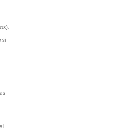
os).
 si
tas
el